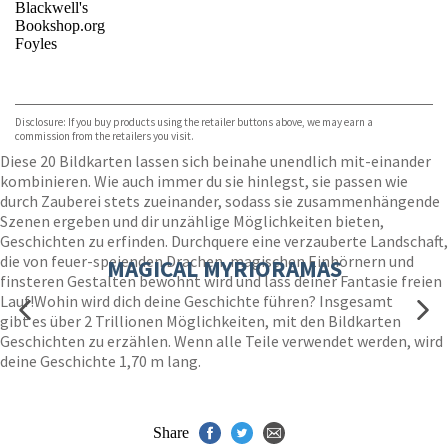
Blackwell's
Bookshop.org
Foyles
VIEW MORE
+
Hive
Waterstones
TGJones
Disclosure: If you buy products using the retailer buttons above, we may earn a
Wordery
commission from the retailers you visit.
Diese 20 Bildkarten lassen sich beinahe unendlich mit-einander
kombinieren. Wie auch immer du sie hinlegst, sie passen wie
durch Zauberei stets zueinander, sodass sie zusammenhängende
Szenen ergeben und dir unzählige Möglichkeiten bieten,
Geschichten zu erfinden. Durchquere eine verzauberte Landschaft,
die von feuer-speienden Drachen, magischen Einhörnern und
MAGICAL MYRIORAMAS
finsteren Gestalten bewohnt wird und lass deiner Fantasie freien
Lauf!Wohin wird dich deine Geschichte führen? Insgesamt
gibt es über 2 Trillionen Möglichkeiten, mit den Bildkarten
Geschichten zu erzählen. Wenn alle Teile verwendet werden, wird
deine Geschichte 1,70 m lang.
Share