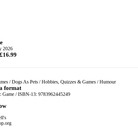
e
ly 2026
 £16.99
ames
/
Dogs As Pets
/
Hobbies, Quizzes & Games
/
Humour
 a format
d:
Game / ISBN-13:
9783962445249
ow
n
l's
p.org