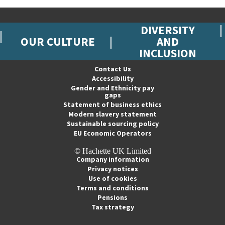
DIVERSITY
OUR CULTURE
AND
INCLUSION
Contact Us
Accessibility
Gender and Ethnicity pay
gaps
Statement of business ethics
Modern slavery statement
Sustainable sourcing policy
EU Economic Operators
© Hachette UK Limited
Company information
Privacy notices
Use of cookies
Terms and conditions
Pensions
Tax strategy