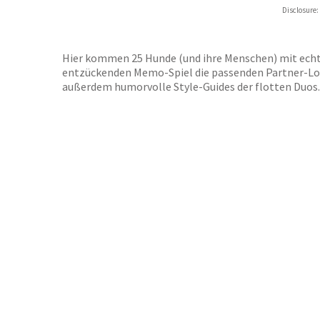
Hive
Disclosure:
Waterst
TGJone
Worder
Hier kommen 25 Hunde (und ihre Menschen) mit echt
entzückenden Memo-Spiel die passenden Partner-Loo
außerdem humorvolle Style-Guides der flotten Duos.