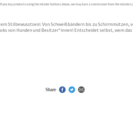
 If you buy products using the retailer buttons above, we may earn a commission from the retailers y
ones
s
y
em Stilbewusstsein: Von Schweißbändern bis zu Schirmmützen, vo
ks von Hunden und Besitzer*innen! Entscheidet selbst, wem das O
Share