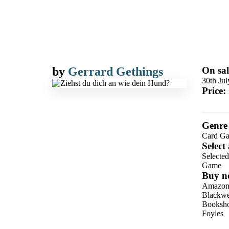
by
Gerrard Gethings
On sal
30th Ju
Price:
Genre
Card G
Select
Selecte
Game
Buy n
Amazo
Blackwel
Booksho
Foyles