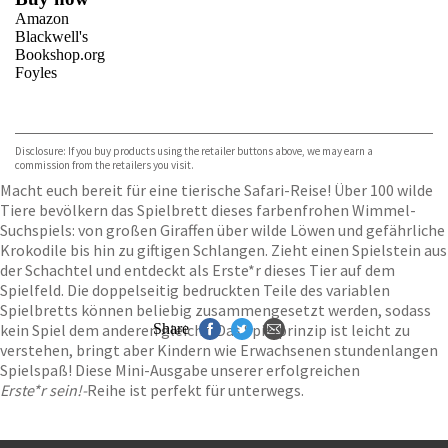
Amazon
Blackwell's
Bookshop.org
Foyles
VIEW MORE
+
Hive
Waterstones
TGJones
Disclosure: If you buy products using the retailer buttons above, we may earn a
Wordery
commission from the retailers you visit.
Macht euch bereit für eine tierische Safari-Reise! Über 100 wilde
Tiere bevölkern das Spielbrett dieses farbenfrohen Wimmel-
Suchspiels: von großen Giraffen über wilde Löwen und gefährliche
Krokodile bis hin zu giftigen Schlangen. Zieht einen Spielstein aus
der Schachtel und entdeckt als Erste*r dieses Tier auf dem
Spielfeld. Die doppelseitig bedruckten Teile des variablen
Spielbretts können beliebig zusammengesetzt werden, sodass
kein Spiel dem anderen gleicht. Das Spielprinzip ist leicht zu
Share
verstehen, bringt aber Kindern wie Erwachsenen stundenlangen
Spielspaß! Diese Mini-Ausgabe unserer erfolgreichen
Erste*r sein!-
Reihe ist perfekt für unterwegs.